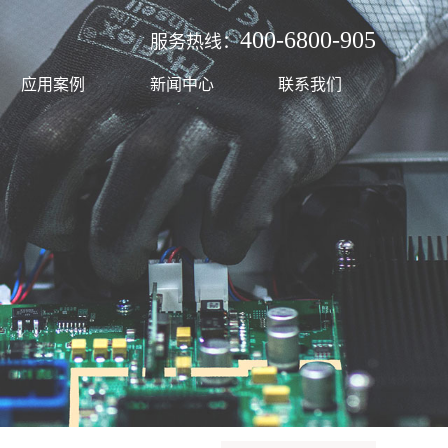
400-6800-905
服务热线：
应用案例
新闻中心
联系我们